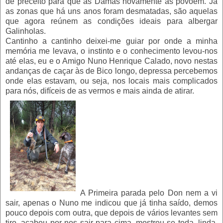
de preceito para que as Damas novamente as povoem. Já
as zonas que há uns anos foram desmatadas, são aquelas
que agora reúnem as condições ideais para albergar
Galinholas.
Cantinho a cantinho deixei-me guiar por onde a minha
memória me levava, o instinto e o conhecimento levou-nos
até elas, eu e o Amigo Nuno Henrique Calado, novo nestas
andanças de caçar às de Bico longo, depressa percebemos
onde elas estavam, ou seja, nos locais mais complicados
para nós, difíceis de as vermos e mais ainda de atirar.
A Primeira parada pelo Don nem a vi
sair, apenas o Nuno me indicou que já tinha saído, demos
pouco depois com outra, que depois de vários levantes sem
tiro, acabou por nos sair para cima, mostrou-se toda, linda,