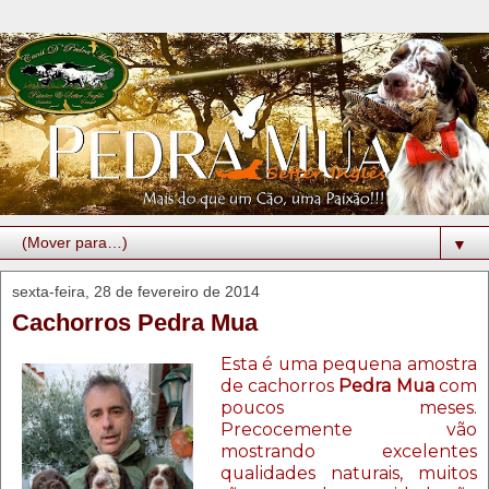
▼
sexta-feira, 28 de fevereiro de 2014
Cachorros Pedra Mua
Esta é uma pequena amostra
de cachorros
Pedra Mua
com
poucos meses.
Precocemente vão
mostrando excelentes
qualidades naturais, muitos