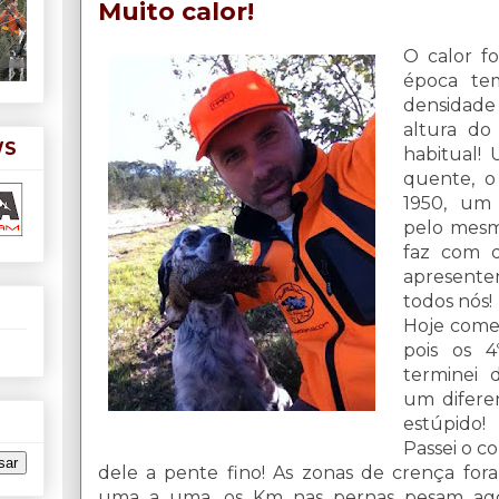
Muito calor!
O calor f
época te
densidade
altura do
WS
habitual!
quente, o
1950, um
pelo mesm
faz com q
apresent
todos nós!
Hoje comec
pois os 4
terminei 
um difere
estúpido!
Passei o c
dele a pente fino! As zonas de crença for
uma a uma, os Km nas pernas pesam ag