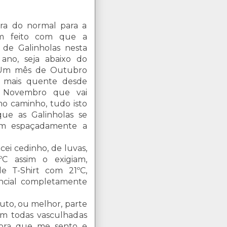
ora do normal para a
m feito com que a
 de Galinholas nesta
 ano, seja abaixo do
 Um mês de Outubro
 mais quente desde
 Novembro que vai
o caminho, tudo isto
ue as Galinholas se
em espaçadamente a
ei cedinho, de luvas,
ºC assim o exigiam,
de T-Shirt com 21ºC,
ncial completamente
outo, ou melhor, parte
am todas vasculhadas
ora que me sento e