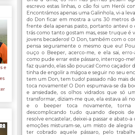
escrevo estas linhas, o cão foi um Herói co
Encontrámos apenas uma Galinhola, vi-a lev
do Don ficar em mostra a uns 30 metros don
frente dela apenas pasto, portanto antevi o 
trás como tanto gostam mas, esse truque é 
jovens becaderos! O Don, também com o c
pensa seguramente o mesmo que eu! Pou
ouço o Beeper, acerco-me, e ela sai, erro-a
como pude errar este pássaro, interrogo-me! 
faz quando, elas são poucas! Como caçador d
os e
tinha de engolir a mágoa e seguir no seu en
ães
tem um Don, tem tudo! passado não mais de
toca novamente! O Don espumava-se da boc
ter
e ansiedade, os olhos vidrados que só u
transformar, diziam-me que, ela estava ali 
e o beeper toca novamente, torna a
descomplicando tudo quando depois de
resolve encastelar, deixei-a passar e abato-a
emoções misturam-se, um misto de alegria e 
ter cobrado aquele pássaro, pelo traba