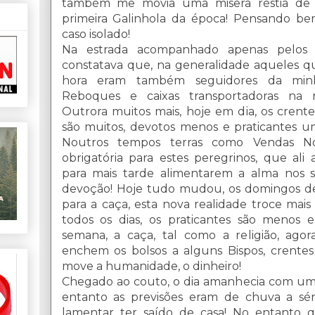
também me movia uma misera réstia de 
primeira Galinhola da época! Pensando b
caso isolado!
Na estrada acompanhado apenas pelos
constatava que, na generalidade aqueles q
hora eram também seguidores da minha
Reboques e caixas transportadoras na m
Outrora muitos mais, hoje em dia, os crentes
são muitos, devotos menos e praticantes um
Noutros tempos terras como Vendas N
obrigatória para estes peregrinos, que ali
para mais tarde alimentarem a alma nos se
devoção! Hoje tudo mudou, os domingos de
para a caça, esta nova realidade troce mais 
todos os dias, os praticantes são menos e
semana, a caça, tal como a religião, ago
enchem os bolsos a alguns Bispos, crente
move a humanidade, o dinheiro!
Chegado ao couto, o dia amanhecia com uma 
entanto as previsões eram de chuva a sé
lamentar ter saído de casa! No entanto 