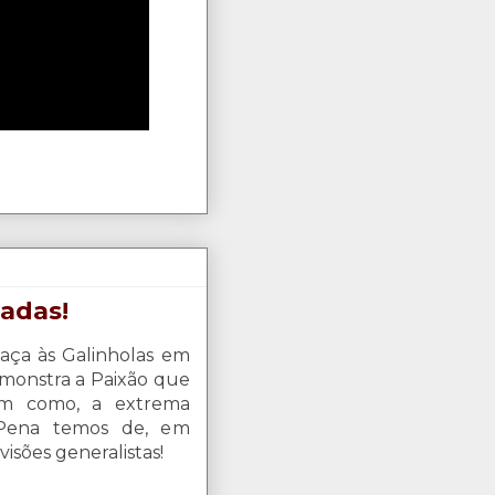
adas!
aça às Galinholas em
onstra a Paixão que
bem como, a extrema
! Pena temos de, em
visões generalistas!