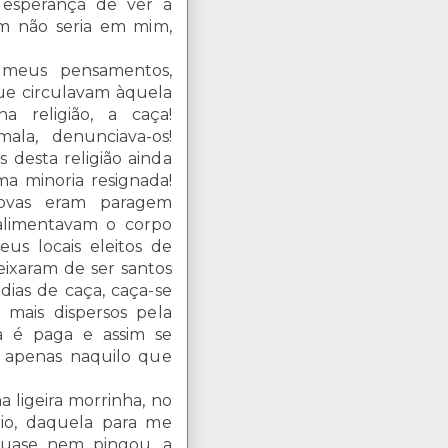
esperança de ver a
em não seria em mim,
 meus pensamentos,
ue circulavam àquela
 religião, a caça!
ala, denunciava-os!
 desta religião ainda
a minoria resignada!
ovas eram paragem
 alimentavam o corpo
us locais eleitos de
ixaram de ser santos
dias de caça, caça-se
 mais dispersos pela
ra é paga e assim se
s apenas naquilo que
ligeira morrinha, no
rio, daquela para me
quase nem pingou, a