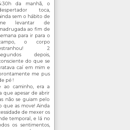
4:30h da manhã, o
despertador toca,
ainda sem o hábito de
me levantar de
madrugada ao fim de
semana para ir para o
campo, o corpo
estranhou! 2
segundos depois,
consciente do que se
tratava caí em mim e
prontamente me pus
de pé !
e ao caminho, era a
a que apesar de abrir
elas não se guiam pelo
 o que as move! Ainda
cessidade de mexer os
nde temporal, e lá no
dos os sentimentos,