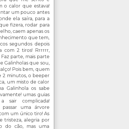
m o calor que estava!
antar um pouco antes
de ela saíra, para a
que fizera, rodar para
velho, caem apenas os
onhecimento que tem,
cos segundos depois
 com 2 tiros! Rrrrrr,
Faz parte, mais parte
e Galinholas que sou,
calço! Pois bem, quem
 2 minutos, o beeper
a, um misto de calor
ma Galinhola os sabe
novamente! umas guias
 sair complicada!
 passar uma árvore
 com um único tiro! As
tristeza, alegria por
lho do cão, mas uma