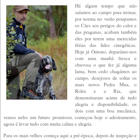
Há algum tempo que não
saíamos ao campo para treinar,
por norma no verão poupamos
os Cães aos perigos do calor e
das praganas, acabam também
eles por terem uma merecidas
férias das lides cinegéticas.
Hoje já Outono, deparámo-nos
com uma manhã fresca e
chuvosa o que fez já alguma
lama, bem cedo chagámos ao
campo, desejosos de soltar os
mais novos Pedra Mua, o
Rolex e a Ria, que
demonstraram acima de tudo
alegria e disponibilidade, os
dois com uma boa mecânica,
vemos neles um futuro
promissor
, começou hoje o adestramento,
agora é levar tudo com muita calma e alegria.
Para os mais velhos começa aqui a pré-época, depois de inspeção e