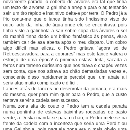
novamente parado, o coberto de arvores era tal que tinha
um tecto de arvores, a galinhola arrepia para o ar, tentando
sair, um tiro rápido e instintivo deita-a por terra. O Pedro já a
frio conta-me que o lance tinha sido lindíssimo visto do
outro lado da linha de água onde ele se encontrava, pois
tinha visto a galinhola a sair sobre copa das árvores o sol
da manhã tinha dado um brilho fantástico às penas, viu-a
também cair de asa aberta após o meu disparo. Um cobro
algo difícil mas eficaz, o Pedro gritava “agora só de
Retroescavadora para a cobrares” mas este lance valera o
esforço de uma época! A primeira estava feita, sacada a
ferros num terreno duríssimo que nos tirava o chapéu vezes
sem conta, que nos atirava ao chão demasiadas vezes e,
consciente disso rapidamente percebi que, um abate ali
seria algo muito complicado e difícil.
Lances atrás de lances no desenrolar da jornada, era mais
do mesmo, quer para mim quer para o Pedro, que a custo
tentava servir a cadela sem sucesso.
Numa zona alta do couto o Pedro tem a cadela parada
numa pontinha de estevas baixinhas rodeadas de pasto
verde, a Duska manda-se para o chão, o Pedro mete-se na
frente da cadela com a incerteza que seria uma Perdiz ou
uma Galinhola, pois naquela zona era o mais obvio uma