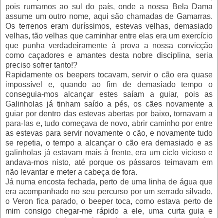
pois rumamos ao sul do país, onde a nossa Bela Dama
assume um outro nome, aqui são chamadas de Gamarras.
Os terrenos eram duríssimos, estevas velhas, demasiado
velhas, tão velhas que caminhar entre elas era um exercício
que punha verdadeiramente à prova a nossa convicção
como caçadores e amantes desta nobre disciplina, seria
preciso sofrer tanto!?
Rapidamente os beepers tocavam, servir o cão era quase
impossível e, quando ao fim de demasiado tempo o
conseguia-mos alcançar estes saíam a guiar, pois as
Galinholas já tinham saído a pés, os cães novamente a
guiar por dentro das estevas abertas por baixo, tornavam a
para-las e, tudo começava de novo, abrir caminho por entre
as estevas para servir novamente o cão, e novamente tudo
se repetia, o tempo a alcançar o cão era demasiado e as
galinholas já estavam mais à frente, era um ciclo vicioso e
andava-mos nisto, até porque os pássaros teimavam em
não levantar e meter a cabeça de fora.
Já numa encosta fechada, perto de uma linha de água que
era acompanhado no seu percurso por um serrado silvado,
o Veron fica parado, o beeper toca, como estava perto de
mim consigo chegar-me rápido a ele, uma curta guia e