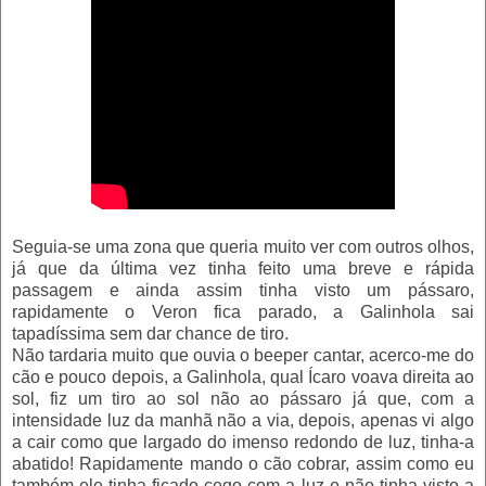
Seguia-se uma zona que queria muito ver com outros olhos,
já que da última vez tinha feito uma breve e rápida
passagem e ainda assim tinha visto um pássaro,
rapidamente o Veron fica parado, a Galinhola sai
tapadíssima sem dar chance de tiro.
Não tardaria muito que ouvia o beeper cantar, acerco-me do
cão e pouco depois, a Galinhola, qual Ícaro voava direita ao
sol, fiz um tiro ao sol não ao pássaro já que, com a
intensidade luz da manhã não a via, depois, apenas vi algo
a cair como que largado do imenso redondo de luz, tinha-a
abatido! Rapidamente mando o cão cobrar, assim como eu
também ele tinha ficado cego com a luz e não tinha visto a