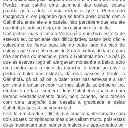
Perdiz, mas sai-lhe uma galinhola das costas, estava
parada pela cadela a uma distancia que o Pedro não
imaginava e, ele julgando que se tinha posicionado com a
Galinhola entre ele e a cadela, não percebera que era ele
que tinha ficado no meio, um tiro estranho e lá foi ela.
Uns metros mais a cima o Veron pára num bico estreito de
estevas eu, consciente das dificuldades, passo pelo cão e
coloco-me de frente para ele no outro lado do bico de
estevas que não tinha mais de 3 ou 4 metros de largo, para
não ser mais do mesmo e, para a Galinhola não ir a pés já
que as estevas logo ali alargavam montanha a baixo, atiro
uma pedra para o meio da mancha, o Veron ao ouvir a
pedra a bater nas estevas, dá dois passos à frente, a
Galinhola, pá pá pá pá, a bater asas nas estevas e a sair
por cima a tentar encobrir-se mas abatida ao primeiro tiro,
um lance de fazer tremer e duas Galinholas abatidas num
terreno verdadeiramente duro, pelo coberto, pelo terreno
com uma urografia que desafia a gravidade e pelas
Galinholas que ali, mandam elas!
Este foi um dia duro, difícil, mas emocionante coroado com
dois abates complicados mas que valiam muito, pois estas
duas mostravam que, somente malucos e apaixonados por