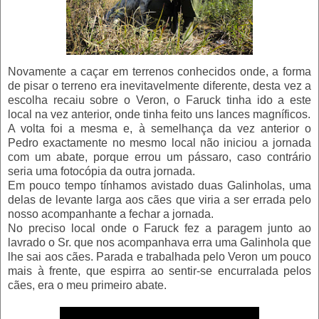
Novamente a caçar em terrenos conhecidos onde, a forma
de pisar o terreno era inevitavelmente diferente, desta vez a
escolha recaiu sobre o Veron, o Faruck tinha ido a este
local na vez anterior, onde tinha feito uns lances magníficos.
A volta foi a mesma e, à semelhança da vez anterior o
Pedro exactamente no mesmo local não iniciou a jornada
com um abate, porque errou um pássaro, caso contrário
seria uma fotocópia da outra jornada.
Em pouco tempo tínhamos avistado duas Galinholas, uma
delas de levante larga aos cães que viria a ser errada pelo
nosso acompanhante a fechar a jornada.
No preciso local onde o Faruck fez a paragem junto ao
lavrado o Sr. que nos acompanhava erra uma Galinhola que
lhe sai aos cães. Parada e trabalhada pelo Veron um pouco
mais à frente, que espirra ao sentir-se encurralada pelos
cães, era o meu primeiro abate.