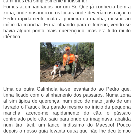
caminhos era simplesmente lindíssimo!
Fomos acompanhados por um Sr. Que já conhecia bem a
zona, onde nos indicou os locais onde deveríamos caçar, o
Pedro rapidamente mata a primeira da manhã, mesmo ao
início da mancha. Eu ia olhando para o terreno, vendo se
havia algum ponto mais querençudo, mas era tudo muito
idêntico.
Uma ou outra Galinhola ia-se levantando ao Pedro que,
tinha ficado com o alinhamento dos pássaros. Numa zona
aí sim típica de querença, num pico de mato junto de um
lavrado o Faruck fica parado mesmo no início da pequena
mancha, acerco-me rapidamente do cão, o pássaro
controlado pelo cão, saiu para onde eu imaginava, abatida
num tiro fácil, um lance lindíssimo do Maestro! Pouco
depois o nosso guia levanta outra que não lhe deu tempo