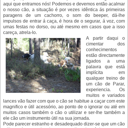
aqui que entramos nós! Podemos e devemos então acalmar
o nosso cão, a situação é por vezes idêntica ás primeiras
paragens de um cachorro, o som do beeper, dá-lhe
impulsos de entrar á caça, é hora de o segurar, á voz, com
umas festas no dorso, ou até mesmo em casos que a isso
careça, atrela-lo.
A partir daqui o
cimentar dos
conhecimentos
estão directamente
ligados a uma
palavra que está
implícita em
qualquer treino de
um cão de Parar,
experiencia. Os
muitos e variados
lances vão fazer com que o cão se habitue a caçar com este
magnifico e útil acessório, ao ponto de o ignorar ou até em
muitos casos também o cão o utilizar e ser-lhe também a
ele cão um instrumento útil na sua jornada.
Pode parecer estranho e desadequado dizer-se que um cão