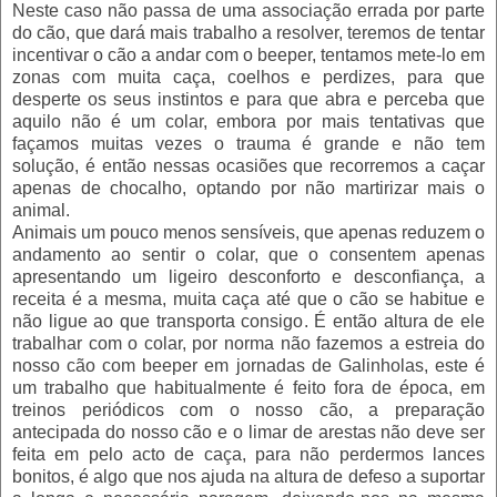
Neste caso não passa de uma associação errada por parte
do cão, que dará mais trabalho a resolver, teremos de tentar
incentivar o cão a andar com o beeper, tentamos mete-lo em
zonas com muita caça, coelhos e perdizes, para que
desperte os seus instintos e para que abra e perceba que
aquilo não é um colar, embora por mais tentativas que
façamos muitas vezes o trauma é grande e não tem
solução, é então nessas ocasiões que recorremos a caçar
apenas de chocalho, optando por não martirizar mais o
animal.
Animais um pouco menos sensíveis, que apenas reduzem o
andamento ao sentir o colar, que o consentem apenas
apresentando um ligeiro desconforto e desconfiança, a
receita é a mesma, muita caça até que o cão se habitue e
não ligue ao que transporta consigo. É então altura de ele
trabalhar com o colar, por norma não fazemos a estreia do
nosso cão com beeper em jornadas de Galinholas, este é
um trabalho que habitualmente é feito fora de época, em
treinos periódicos com o nosso cão, a preparação
antecipada do nosso cão e o limar de arestas não deve ser
feita em pelo acto de caça, para não perdermos lances
bonitos, é algo que nos ajuda na altura de defeso a suportar