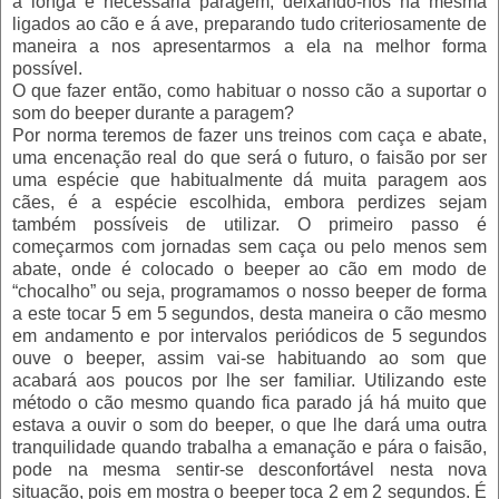
a longa e necessária paragem, deixando-nos na mesma
ligados ao cão e á ave, preparando tudo criteriosamente de
maneira a nos apresentarmos a ela na melhor forma
possível.
O que fazer então, como habituar o nosso cão a suportar o
som do beeper durante a paragem?
Por norma teremos de fazer uns treinos com caça e abate,
uma encenação real do que será o futuro, o faisão por ser
uma espécie que habitualmente dá muita paragem aos
cães, é a espécie escolhida, embora perdizes sejam
também possíveis de utilizar. O primeiro passo é
começarmos com jornadas sem caça ou pelo menos sem
abate, onde é colocado o beeper ao cão em modo de
“chocalho” ou seja, programamos o nosso beeper de forma
a este tocar 5 em 5 segundos, desta maneira o cão mesmo
em andamento e por intervalos periódicos de 5 segundos
ouve o beeper, assim vai-se habituando ao som que
acabará aos poucos por lhe ser familiar. Utilizando este
método o cão mesmo quando fica parado já há muito que
estava a ouvir o som do beeper, o que lhe dará uma outra
tranquilidade quando trabalha a emanação e pára o faisão,
pode na mesma sentir-se desconfortável nesta nova
situação, pois em mostra o beeper toca 2 em 2 segundos. É