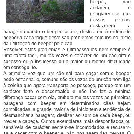
beeper, não
andarem e
refugiarem-se nas
nossas pernas,
desfazerem a
paragem quando o beeper toca e, deslizarem á ordem do
beeper a cada toque deste são problemas comuns no inicio
da utilização do beeper pelo cão.
Resolver estes problemas e ultrapassa-los nem sempre é
uma tarefa fácil, muitas vezes o carácter de um cão dita o
sucesso ou o insucesso ou a maior ou menor dificuldade
em consegui-lo.
A primeira vez que um cão sai para caçar com o beeper
pode estranha-lo, comuns são as vezes de um cão nem liga
á coleira que agora transporta ao pescoço, porque tem um
carácter forte e descontraído e não lhe faz a mínima
diferença caçar com ela, embora muitas vezes as primeiras
paragens com beeper em determinados cães sejam
complicadas, a grande maioria de inicio tem a tendência de
desmanchar a paragem, deslizar ao som de cada beep, ou
mexer a cabeça. Outros exemplares mais desconfiados ou
sensíveis de carácter sentem-se incomodados e recusam-
se a caçar com o beeper e, não nos saem das pernas. O