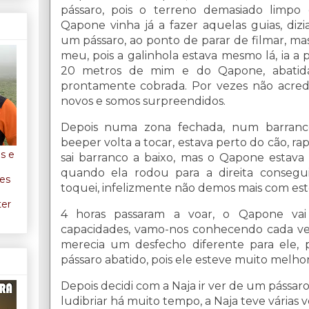
pássaro, pois o terreno demasiado limpo
Qapone vinha já a fazer aquelas guias, diz
um pássaro, ao ponto de parar de filmar, mas
meu, pois a galinhola estava mesmo lá, ia a 
20 metros de mim e do Qapone, abatida
prontamente cobrada. Por vezes não acred
novos e somos surpreendidos.
Depois numa zona fechada, num barranco
beeper volta a tocar, estava perto do cão, r
os e
sai barranco a baixo, mas o Qapone estava 
quando ela rodou para a direita consegui
ães
toquei, infelizmente não demos mais com est
ter
4 horas passaram a voar, o Qapone vai
capacidades, vamo-nos conhecendo cada vez
merecia um desfecho diferente para ele,
pássaro abatido, pois ele esteve muito melho
Depois decidi com a Naja ir ver de um pássar
ludibriar há muito tempo, a Naja teve várias 