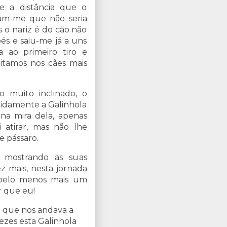
 e a distância que o
iam-me que não seria
 o nariz é do cão não
pés e saiu-me já a uns
 ao primeiro tiro e
itamos nos cães mais
 muito inclinado, o
apidamente a Galinhola
na mira dela, apenas
 atirar, mas não lhe
e pássaro.
 mostrando as suas
 mais, nesta jornada
 pelo menos mais um
r que eu!
o que nos andava a
vezes esta Galinhola