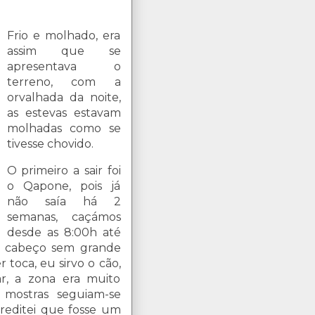
Frio e molhado, era
assim que se
apresentava o
terreno, com a
orvalhada da noite,
as estevas estavam
molhadas como se
tivesse chovido.
O primeiro a sair foi
o Qapone, pois já
não saía há 2
semanas, caçámos
desde as 8:00h até
um cabeço sem grande
toca, eu sirvo o cão,
ar, a zona era muito
e mostras seguiam-se
reditei que fosse um