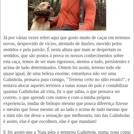
Já por várias vezes referi aqui que gosto muito de caçar em terrenos
novos, desprovido de vícios, alentado de ilusões, movido pelos
sentidos e pela paixão. É nesta altura que mais se despertam os
sentidos, que são postos á prova os nossos conhecimentos sobre
esta caça, temos de ser mais rigorosos, atentos a tudo, persistentes e
acima de tudo determinados. Ontem foi assim, terreno todo ele
quase igual, de uma beleza enorme, estranhava não ver uma
Galinhola, pensava para comigo, "Terreno certo no sitio errado!", e
tentava alocar aqueles terrenos a outas zonas do país e contabilizar
quantas Galinholas ali viria, fiz o que sabia, o que pensava ser
correto, o que aprendi com outros e com a minha própria
experiencia, mudar de biótopo mesmo que pouca diferença fizesse
e mesmo que fosse mesmo ali ao lado e acima de tudo mesmo que
a mim não me desse a sensação que melhoraria, isto das Galinholas
é assim, elas é que escolhem, elas é que mandam!
E foi assim que a Naja pára a primeira Galinhola, numa zona como