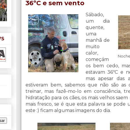
36ºC e sem vento
Sábado,
um dia
quente,
uma
WS
manhã de
muito
calor,
Noche
começám
os bem cedo, mas
estavam 36ºC e ne
mas apesar das a
estiveram bem, sabemos que não são as c
treinar, mas fazê-mo-lo em consciência, tr
hidratação para os cães, os mais velhos saem
mais fresco, se é que esta palavra se pode 
este :) ficam algumas imagens do dia.