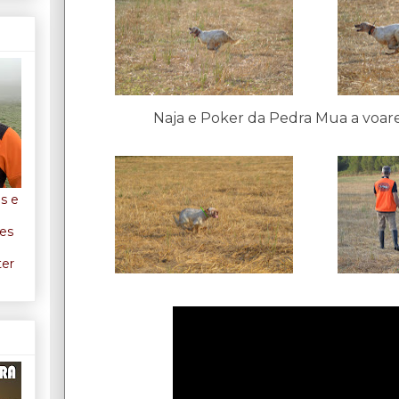
Naja e Poker da Pedra Mua a voar
os e
ães
ter