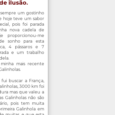
de ilusão.
 sempre um gostinho
de hoje teve um sabor
cial, pois foi parada
inha nova cadela de
oje proporcionou-me
de sonho para esta
ca, 4 pássaros e 7
brada e um trabalho
dela.
 minha mais recente
alinholas.
fui buscar a França,
alinholas, 3000 km foi
 dura mas que valeu a
as Galinholas não são
ário, pois tem muita
primeira Galinhola em
de muitas, e que esta