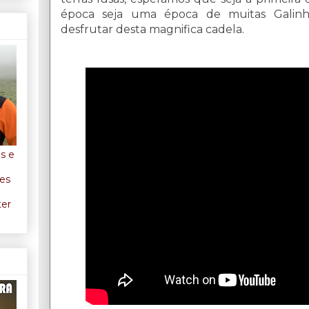
época seja uma época de muitas Galinh
desfrutar desta magnifica cadela.
os e
ães
ter