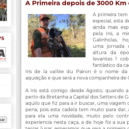
A Primeira depois de 3000 Km 
A primeira tem
especial, esta 
ainda mais espe
pela Iris, a m
WS
Galinholas, h
uma jornada 
altura da épo
levantes 1 co
fantástico da ca
Iris de la vallée du Pairon é o nome da
aquisição e que será a nova companheira de G
A Iris está comigo desde Agosto, quando a 
perto da Bretanha a Capital dos Setters de G
aquilo que fiz para a ir buscar, uma viagem
pena, pois esta cadela tem muito para dar, 
para ela uma novidade, muito pelo contr
experiencia nesta caça, a de hoje foi a sua 
terras lusas, esperamos que seja a primeira 